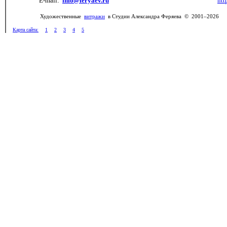
E-mail:
info@feryaev.ru
htt
Художественные
витражи
в Студии Александра Феряева © 2001–2026
Карта сайта:
1
2
3
4
5