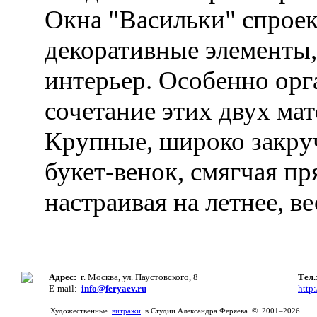
Окна "Васильки" спроек
декоративные элементы
интерьер. Особенно ор
сочетание этих двух мат
Крупные, широко закру
букет-венок, смягчая п
настраивая на летнее, в
Адрес:
г. Москва, ул. Паустовского, 8
Тел
E-mail:
info@feryaev.ru
http:
Художественные
витражи
в Студии Александра Феряева © 2001–2026