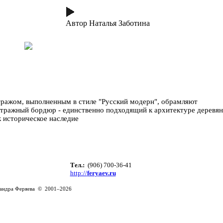
Автор Наталья Заботина
тражом, выполненным в стиле "Русский модерн", обрамляют
витражный бордюр - единственно подходящий к архитектуре деревя
 историческое наследие
Тел.:
(906) 700-36-41
http://
feryaev.ru
сандра Феряева © 2001–2026