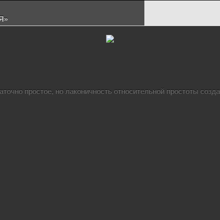
Я»
точно простое, но лаконичность относительной простоты созд